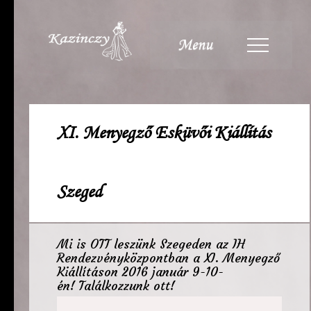
Menu
FŐOLDAL
KOLLEKCIÓ
XI. Menyegző Esküvői Kiállítás
ESKÜVŐI RUHÁK
ESTÉLYI RUHÁK
Szeged
KIEGÉSZÍTŐK
VIDEÓK
RÓLUNK
Mi is OTT leszünk Szegeden az IH
Rendezvényközpontban a XI. Menyegző
KAPCSOLAT
Kiállításon 2016 január 9-10-
én! Találkozzunk ott!
HÍREK