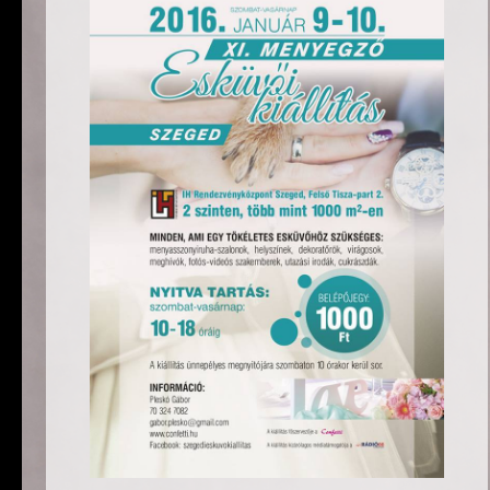
hu
en
es
fr